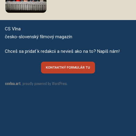
CS Vlna
česko-slovenský filmový magazín
Chceš sa pridať k redakcii a nevieš ako na to? Napíš nám!
KONTAKTNÝ FORMULÁR TU
csvlna.art
,
proudly powered by WordPress
.