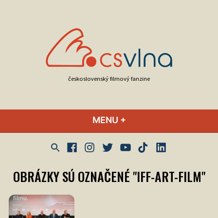
Skip
to
content
československý filmový fanzine
MENU
+
EXPANDED
COLLAPSED
Facebook
Instagram
Twitter
Youtube
Tik
LinkedIn
Tok
OBRÁZKY SÚ OZNAČENÉ "IFF-ART-FILM"