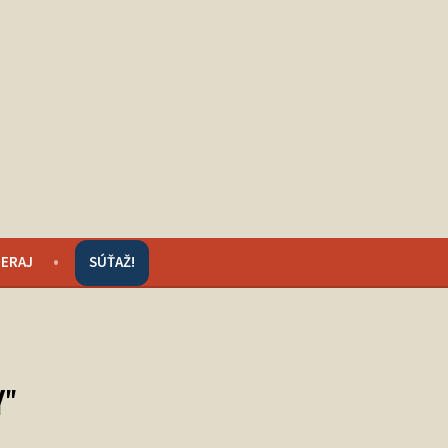
ERAJ
SÚŤAŽ!
Y"