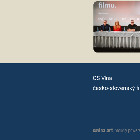
CS Vlna
česko-slovenský f
csvlna.art
,
proudly power