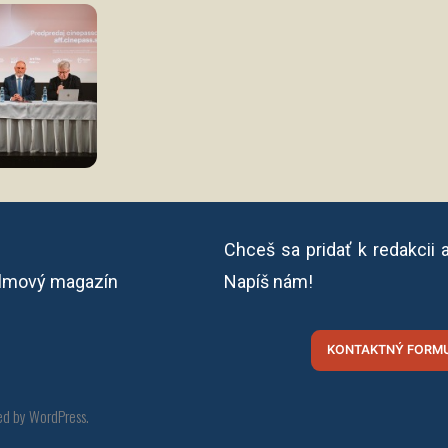
Chceš sa pridať k redakcii 
ilmový magazín
Napíš nám!
KONTAKTNÝ FORMU
ed by WordPress
.