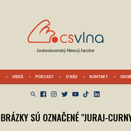
československý filmový fanzine
VIDEÁ
PODCAST
O NÁS
KONTAKT
ODOB
Facebook
Instagram
Twitter
Youtube
Tik
LinkedIn
Tok
BRÁZKY SÚ OZNAČENÉ "JURAJ-CURN